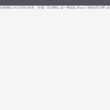
乐鱼网站
|
HUATIHUI体育·（中国）官方网站
|
必一网页版
|
Bsport
|
华体会官方网
|
必