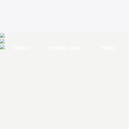
网站主页
关于华体会（中国）
产品展示